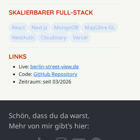
SKALIERBARER FULL-STACK
React
Next.js
MongoDB
MapLibre GL
NextAuth
Cloudinary
Vercel
LINKS
Live:
berlin-street-view.de
Code:
GitHub Repository
Zeitraum: seit 03/2026
Schön, dass du da warst.
Mehr von mir gibt's hier: