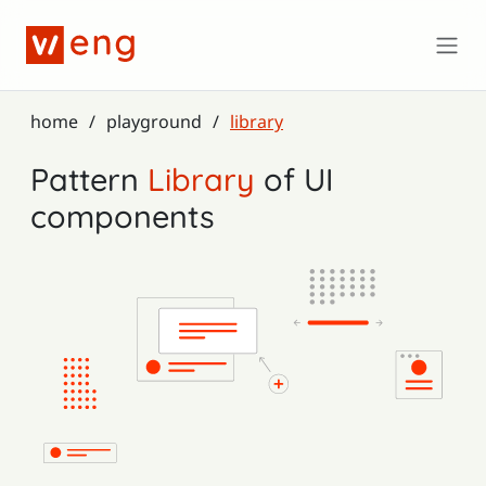
Zum Hauptinhalt springen
home
playground
library
Pattern
Library
of UI
components