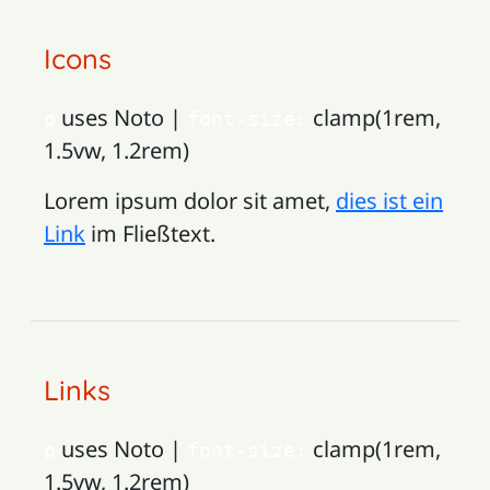
Icons
uses Noto |
clamp(1rem,
p
font-size:
1.5vw, 1.2rem)
Lorem ipsum dolor sit amet,
dies ist ein
Link
im Fließtext.
Links
uses Noto |
clamp(1rem,
p
font-size:
1.5vw, 1.2rem)