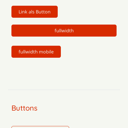
Link als Button
fullwidth
fullwidth mobile
Buttons