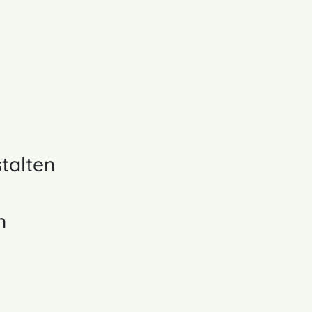
talten
n