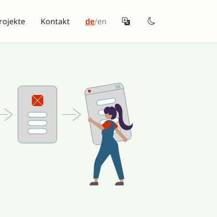
rojekte
Kontakt
de
/
en